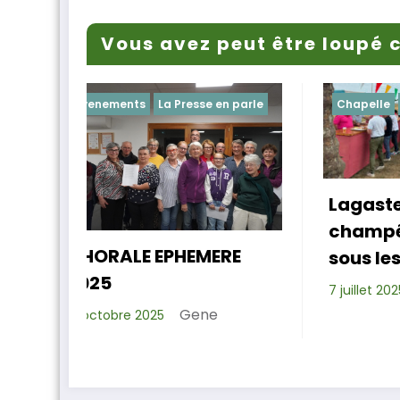
Vous avez peut être loupé c
se en parle
Chapelle
Evenements
Lagastet : le repas
champêtre réussi
L
MERE
sous les platanes
Xavier D.
7 juillet 2025
ne
1