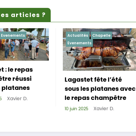
es articles ?
Actualités
Chapelle
Actualités
Evenement
Evenements
agastet fête l’été
Repas de cohés
sous les platanes avec
réussi pour les 
le repas champêtre
de Lagastet !
Xavier D.
0 juin 2025
Xavier D.
6 avril 2025