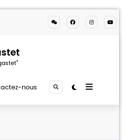
stet
gastet"
actez-nous