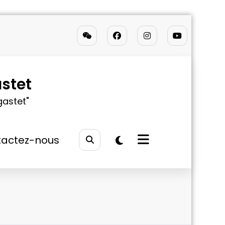
stet
gastet"
actez-nous