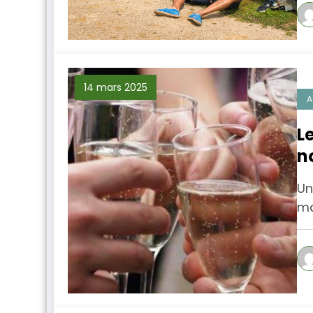
14 mars 2025
A
L
n
Un
ma