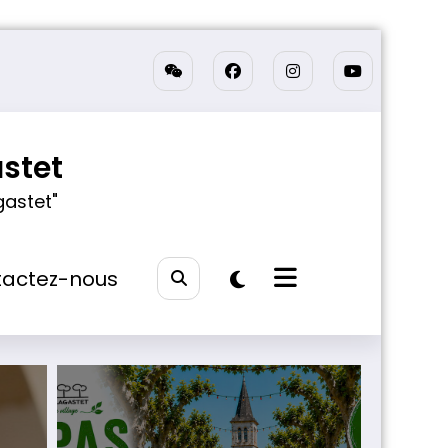
stet
gastet"
actez-nous