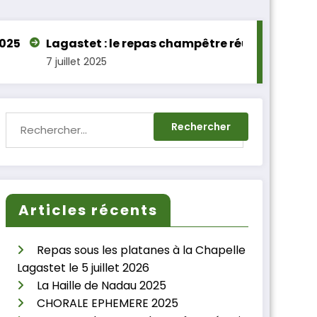
 : le repas champêtre réussi sous les platanes
La
025
10 
Articles récents
Repas sous les platanes à la Chapelle
Lagastet le 5 juillet 2026
La Haille de Nadau 2025
CHORALE EPHEMERE 2025