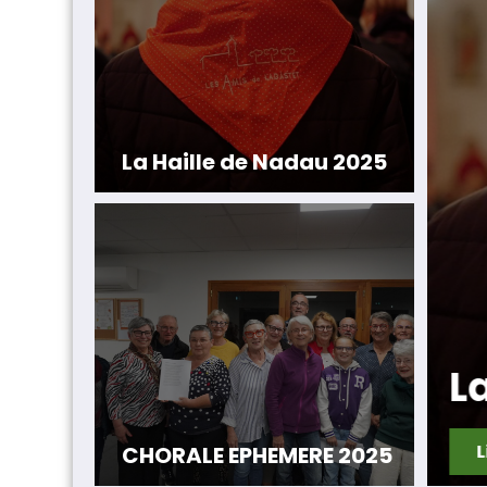
La Haille de Nadau 2025
 Haille de Nadau 2025
e la suite
CHORALE EPHEMERE 2025