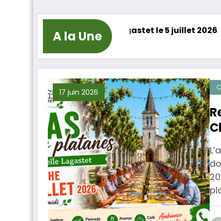
a Chapelle Lagastet le 5 juillet 2026
La Haille de
A la Une
23 décembre 2
C
17 juin 2026
R
C
2
L’
do
20
pl