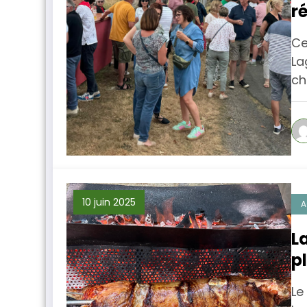
r
Ce
La
ch
10 juin 2025
A
L
p
c
Le