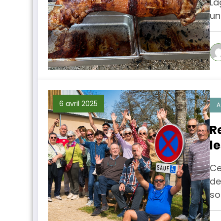
La
un
6 avril 2025
A
R
l
Ce
de
so