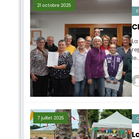
21 octobre 2025
E
C
La
re
le
7 juillet 2025
C
L