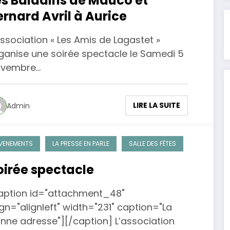
es Baladins de Mauco et
ernard Avril à Aurice
Association « Les Amis de Lagastet »
ganise une soirée spectacle le Samedi 5
ovembre…
LIRE LA SUITE
Admin
VENEMENTS
LA PRESSE EN PARLE
SALLE DES FÊTES
oirée spectacle
aption id="attachment_48"
ign="alignleft" width="231" caption="La
nne adresse"][/caption] L’association