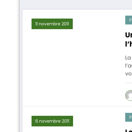
E
11 novembre 2011
U
l
La
l’
vo
E
6 novembre 2011