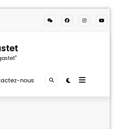
stet
gastet"
actez-nous