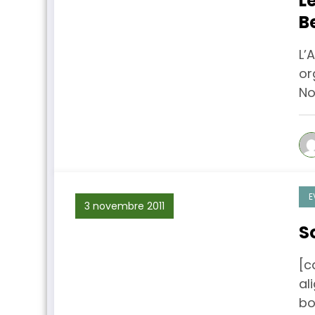
L
B
L’
or
N
E
3 novembre 2011
S
[c
al
bo