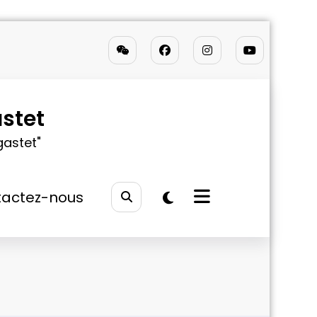
stet
gastet"
actez-nous