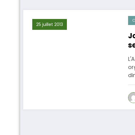
C
25 juillet 2013
J
s
L'
or
di