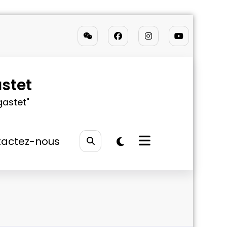
stet
gastet"
actez-nous