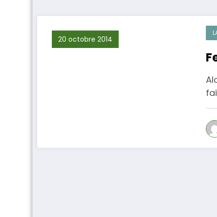
L
20 octobre 2014
F
Al
fa