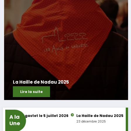
La Haille de Nadau 2025
Lire la suite
apelle Lagastet le 5 juillet 2026
A la
La Haille de Nadau 2025
CH
23 décembre 2025
21 
Une