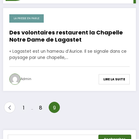
LA PRESSE EN PARLE
20 juillet 2011
Des volontaires restaurent la Chapelle
Notre Dame de Lagastet
« Lagastet est un hameau d’Aurice. Il se signale dans ce
paysage par une chapelle,…
Admin
LIRE LA SUITE
Pagination
1
8
9
…
des
publications