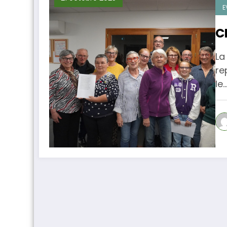
E
C
La
re
le