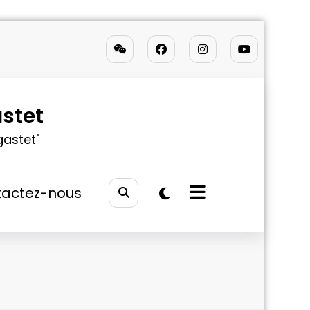
stet
gastet"
actez-nous