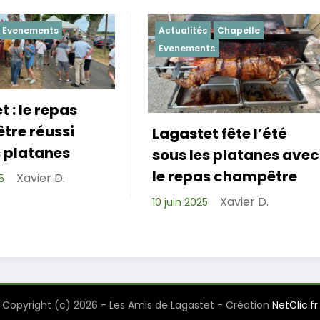
Actualités
Chapelle
Actualités
Evene
Evenements
Lagastet fête l’été
Repas de coh
sous les platanes avec
réussi pour l
le repas champêtre
de Lagastet !
Xavier D.
10 juin 2025
Xavie
6 avril 2025
Copyright (c) 2026 - Les Amis de Lagastet - Création
NetClic.fr