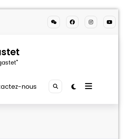
stet
gastet"
actez-nous