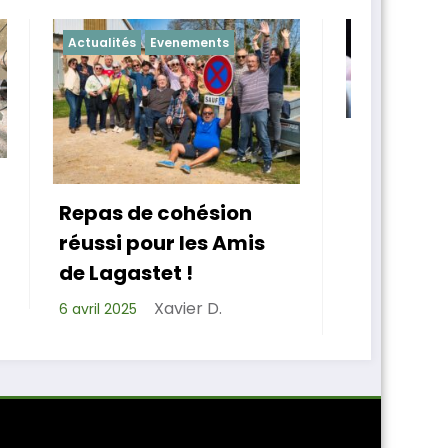
ments
Actualités
Chapelle
Les Amis de Lagastet
ont un nouveau
président
ésion
es Amis
Xavier D.
14 mars 2025
r D.