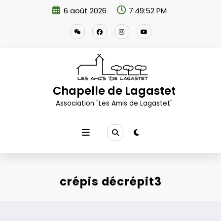
Aller
6 août 2026
7:49:53 PM
au
contenu
Chapelle de Lagastet
Association "Les Amis de Lagastet"
crépis décrépit3