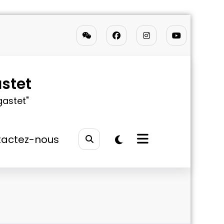
stet
gastet"
actez-nous