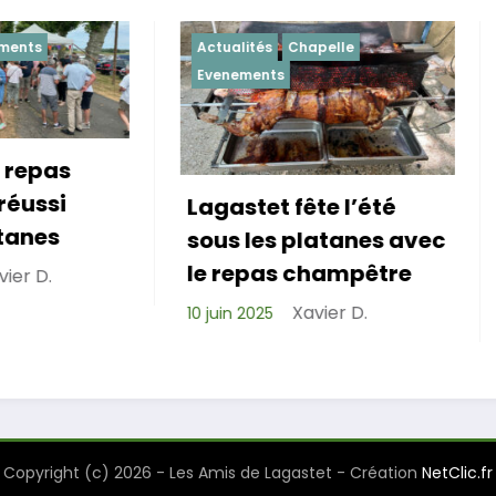
Actualités
Chapelle
Actualités
Evenemen
Evenements
Lagastet fête l’été
Repas de cohé
sous les platanes avec
réussi pour les
le repas champêtre
de Lagastet !
Xavier D.
10 juin 2025
Xavier D
6 avril 2025
Copyright (c) 2026 - Les Amis de Lagastet - Création
NetClic.fr