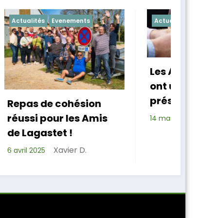
ts
Actualités
Chapelle
C
Les Amis de Lagastet
ont un nouveau
A
président
sion
d
 Amis
Xavier D.
b
14 mars 2025
p
.
4 