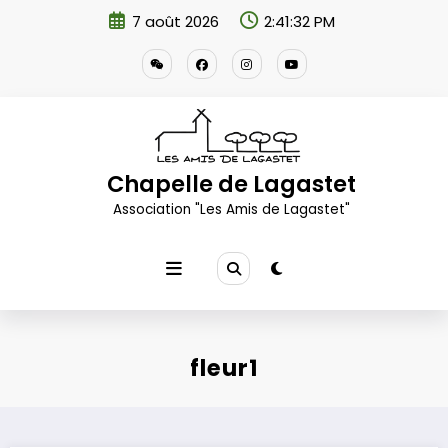
Aller
7 août 2026
2:41:33 PM
au
contenu
Chapelle de Lagastet
Association "Les Amis de Lagastet"
fleur1