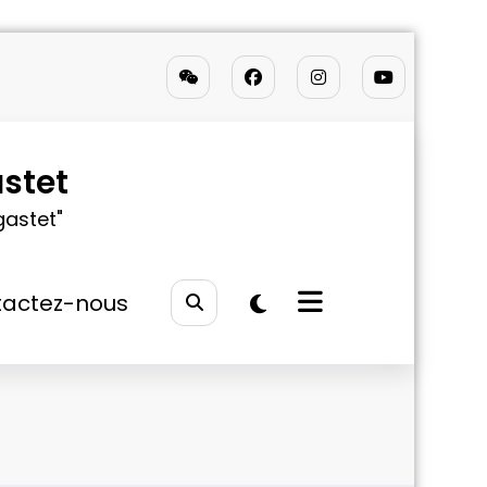
stet
gastet"
actez-nous