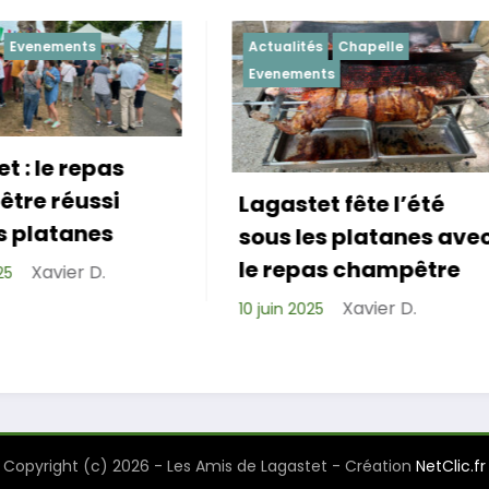
Actualités
Chapelle
Actualités
Evenement
Evenements
agastet fête l’été
Repas de cohés
ous les platanes avec
réussi pour les 
e repas champêtre
de Lagastet !
Xavier D.
 juin 2025
Xavier D.
6 avril 2025
Copyright (c) 2026 - Les Amis de Lagastet - Création
NetClic.fr