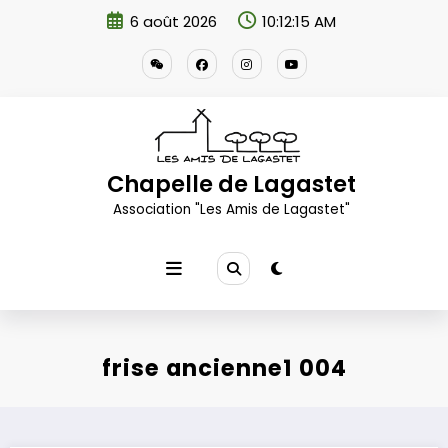
Aller
6 août 2026
10:12:16 AM
au
contenu
Chapelle de Lagastet
Association "Les Amis de Lagastet"
frise ancienne1 004