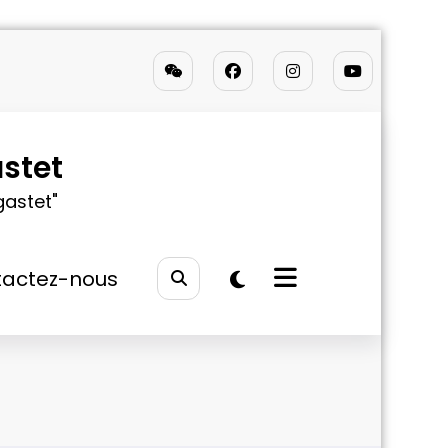
stet
gastet"
actez-nous