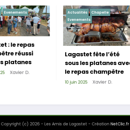
Actualités
Chapelle
Actualités
Evenemen
Evenements
Lagastet fête l’été
Repas de cohé
sous les platanes avec
réussi pour les
le repas champêtre
de Lagastet !
Xavier D.
10 juin 2025
Xavier D
6 avril 2025
Copyright (c) 2026 - Les Amis de Lagastet - Création
NetClic.fr