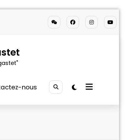
stet
gastet"
actez-nous