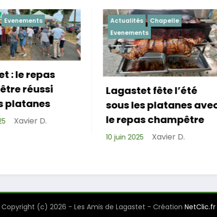
Actualités
Chapelle
Actualités
Evenemen
Evenements
Lagastet fête l’été
Repas de cohés
sous les platanes avec
réussi pour les
le repas champêtre
de Lagastet !
Xavier D.
0 juin 2025
Xavier D
6 avril 2025
Copyright (c) 2026 - Les Amis de Lagastet - Création
NetClic.fr