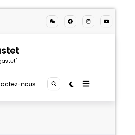
stet
gastet"
actez-nous