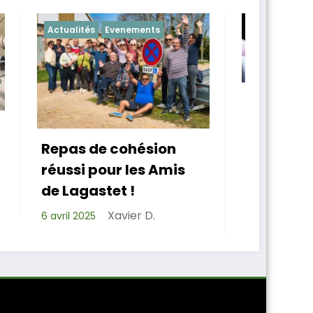
s
Actualités
Chapelle
Ch
Les Amis de Lagastet
ont un nouveau
As
président
ion
de
Amis
Xavier D.
bi
14 mars 2025
po
4 m