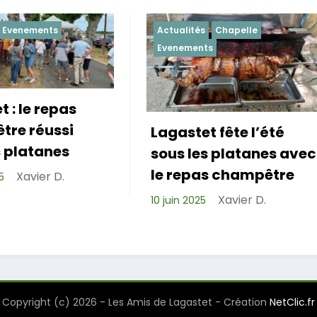
Actualités
Chapelle
Actualités
Evenement
Evenements
agastet fête l’été
Repas de cohés
sous les platanes avec
réussi pour les 
le repas champêtre
de Lagastet !
Xavier D.
0 juin 2025
Xavier D.
6 avril 2025
Copyright (c) 2026 - Les Amis de Lagastet - Création
NetClic.fr