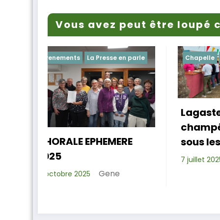
Vous avez peut être loupé c
se en parle
Chapelle
Evenements
Lagastet : le repas
champêtre réussi
L
MERE
sous les platanes
Xavier D.
7 juillet 2025
ne
1