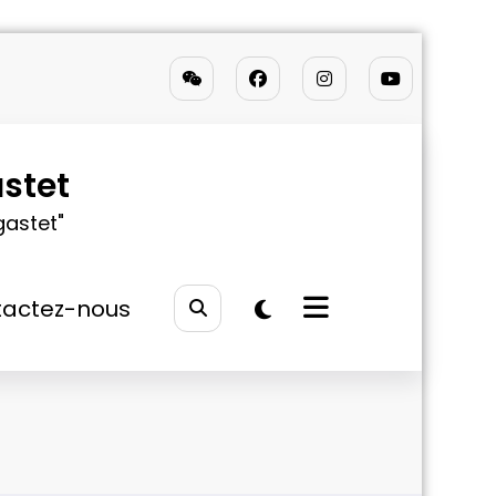
stet
gastet"
actez-nous