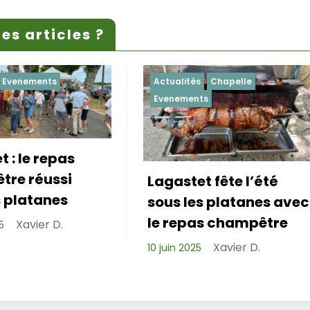
es articles ?
Actualités
Chapelle
Actualités
Evenement
Evenements
agastet fête l’été
Repas de cohés
sous les platanes avec
réussi pour les 
le repas champêtre
de Lagastet !
Xavier D.
0 juin 2025
Xavier D.
6 avril 2025