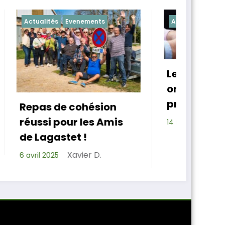
nts
Actualités
Chapelle
Les Amis de Lagastet
ont un nouveau
président
sion
s Amis
Xavier D.
14 mars 2025
D.
4