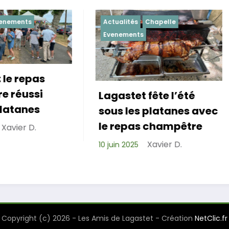
Actualités
Chapelle
Actualités
Eveneme
Evenements
Lagastet fête l’été
Repas de cohé
sous les platanes avec
réussi pour le
le repas champêtre
de Lagastet !
Xavier D.
10 juin 2025
Xavier 
6 avril 2025
Copyright (c) 2026 - Les Amis de Lagastet - Création
NetClic.fr