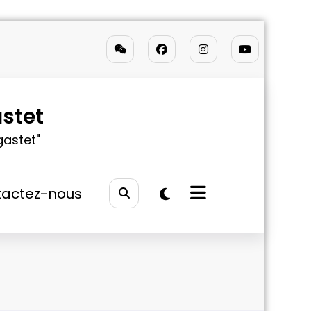
stet
gastet"
actez-nous