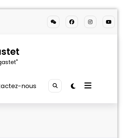
stet
gastet"
actez-nous