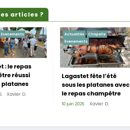
es articles ?
Actualités
Chapelle
Actualités
Evenement
Evenements
agastet fête l’été
Repas de cohés
sous les platanes avec
réussi pour les 
le repas champêtre
de Lagastet !
Xavier D.
0 juin 2025
Xavier D.
6 avril 2025