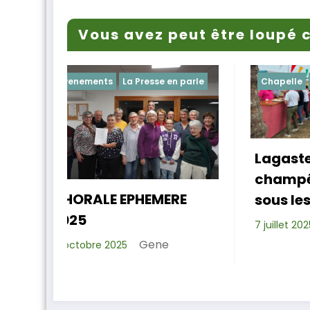
Vous avez peut être loupé c
se en parle
Chapelle
Evenements
Lagastet : le repas
champêtre réussi
L
MERE
sous les platanes
Xavier D.
7 juillet 2025
ne
1