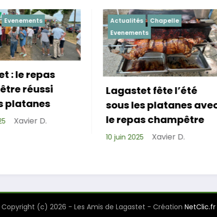
Actualités
Chapelle
Actualités
Evenemen
Evenements
Lagastet fête l’été
Repas de cohés
sous les platanes avec
réussi pour les
le repas champêtre
de Lagastet !
Xavier D.
0 juin 2025
Xavier D
6 avril 2025
Copyright (c) 2026 - Les Amis de Lagastet - Création
NetClic.fr