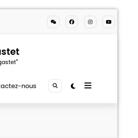
stet
gastet"
actez-nous