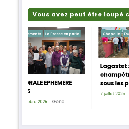
Vous avez peut être loupé c
e en parle
Chapelle
Evenements
A
E
Lagastet : le repas
champêtre réussi
La
ERE
sous les platanes
s
l
Xavier D.
7 juillet 2025
e
10 