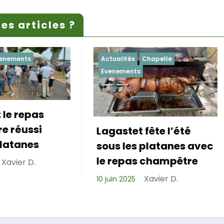
es articles ?
ctualités
Chapelle
Actualités
Evenements
venements
gastet fête l’été
Repas de cohési
ous les platanes avec
réussi pour les A
e repas champêtre
de Lagastet !
Xavier D.
juin 2025
Xavier D.
6 avril 2025