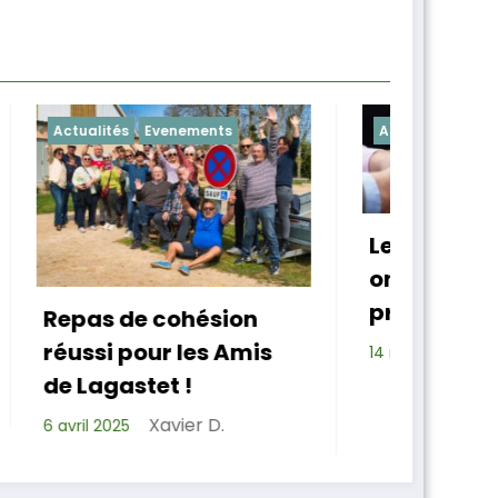
Actualités
Chapelle
Cha
Les Amis de Lagastet
ont un nouveau
Ass
président
on
des
mis
Xavier D.
bil
14 mars 2025
pou
4 ma