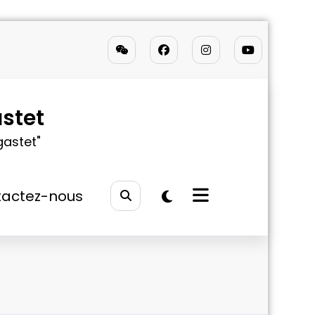
stet
gastet"
actez-nous
e