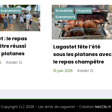
Actualités
Chapelle
Actualités
Evenement
Evenements
agastet fête l’été
Repas de cohés
sous les platanes avec
réussi pour les 
le repas champêtre
de Lagastet !
Xavier D.
0 juin 2025
Xavier D.
6 avril 2025
Copyright (c) 2026 - Les Amis de Lagastet - Création
NetClic.fr