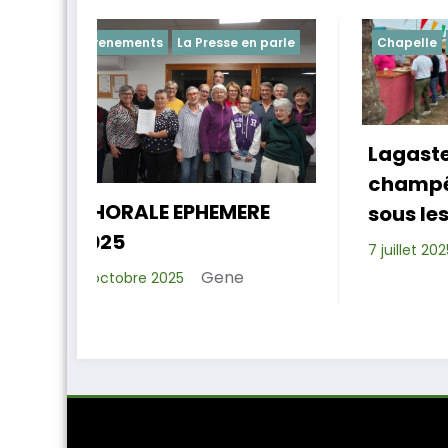
se en parle
Chapelle
Evenements
Lagastet : le repas
champêtre réussi
L
MERE
sous les platanes
Xavier D.
7 juillet 2025
ne
1