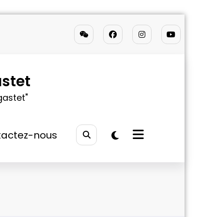
stet
gastet"
actez-nous