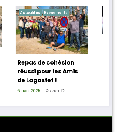
s
Actualités
Chapelle
Ch
Les Amis de Lagastet
ont un nouveau
As
président
ion
de
Amis
Xavier D.
bi
14 mars 2025
po
4 m