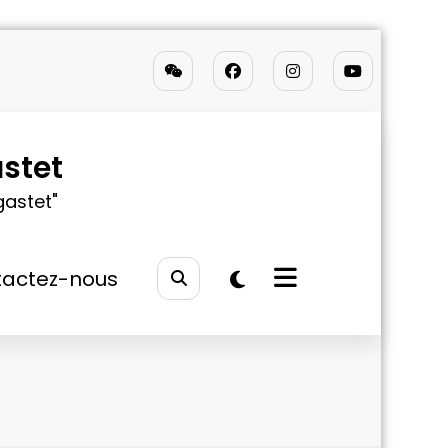
stet
gastet"
actez-nous