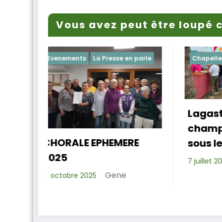
Vous avez peut être loupé c
sse en parle
Chapelle
Evenements
Lagastet : le repas
champêtre réussi
EMERE
sous les platanes
Xavier D.
7 juillet 2025
ene