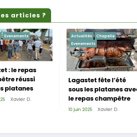
es articles ?
Actualités
Chapelle
Actualités
Evenemen
Evenements
Lagastet fête l’été
Repas de cohé
sous les platanes avec
réussi pour les
le repas champêtre
de Lagastet !
Xavier D.
10 juin 2025
Xavier D
6 avril 2025