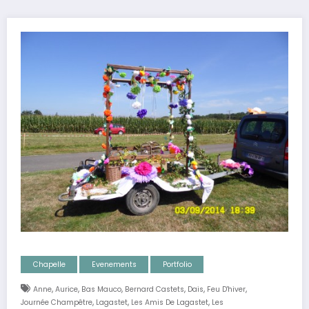
Chapelle
Evenements
Portfolio
,
,
,
,
,
,
Anne
Aurice
Bas Mauco
Bernard Castets
Dais
Feu D'hiver
,
,
,
Journée Champêtre
Lagastet
Les Amis De Lagastet
Les