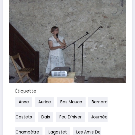
Étiquette
Anne
Aurice
Bas Mauco
Bernard
Castets
Dais
Feu D'hiver
Journée
Champêtre
Lagastet
Les Amis De