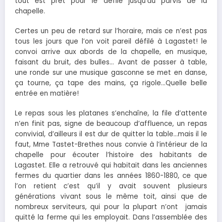
tout est prêt pour le défilé jusqu’au parvis de la
chapelle.
Certes un peu de retard sur l’horaire, mais ce n’est pas
tous les jours que l’on voit pareil défilé à Lagastet! le
convoi arrive aux abords de la chapelle, en musique,
faisant du bruit, des bulles… Avant de passer à table,
une ronde sur une musique gasconne se met en danse,
ça tourne, ça tape des mains, ça rigole…Quelle belle
entrée en matière!
Le repas sous les platanes s’enchaîne, la file d’attente
n’en finit pas, signe de beaucoup d’affluence, un repas
convivial, d’ailleurs il est dur de quitter la table…mais il le
faut, Mme Tastet-Brethes nous convie à l’intérieur de la
chapelle pour écouter l’histoire des habitants de
Lagastet. Elle a retrouvé qui habitait dans les anciennes
fermes du quartier dans les années 1860-1880, ce que
l’on retient c’est qu’il y avait souvent plusieurs
générations vivant sous le même toit, ainsi que de
nombreux serviteurs, qui pour la plupart n’ont jamais
quitté la ferme qui les employait. Dans l’assemblée des