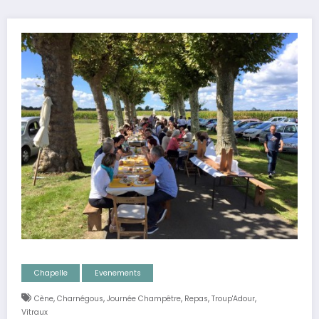
Chapelle
Evenements
,
,
,
,
,
Cène
Charnégous
Journée Champêtre
Repas
Troup'Adour
Vitraux