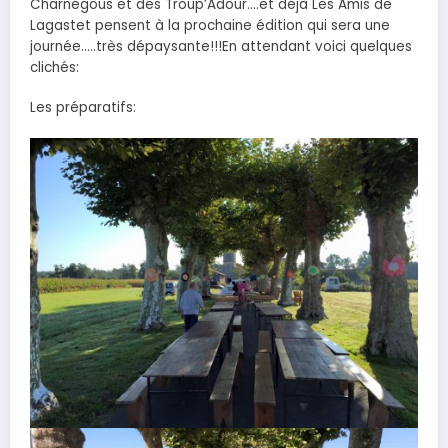
Charnégous et des Troup’Adour….et déjà Les Amis de
Lagastet pensent à la prochaine édition qui sera une
journée…..très dépaysante!!!En attendant voici quelques
clichés:
Les préparatifs: