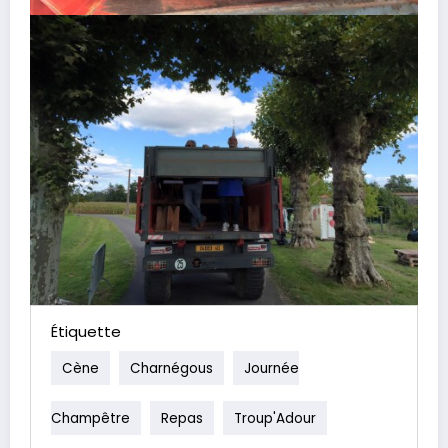
Étiquette
Cène
Charnégous
Journée
Champêtre
Repas
Troup'Adour