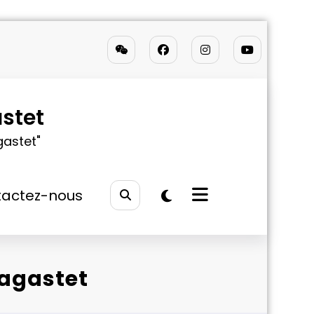
stet
gastet"
actez-nous
lagastet