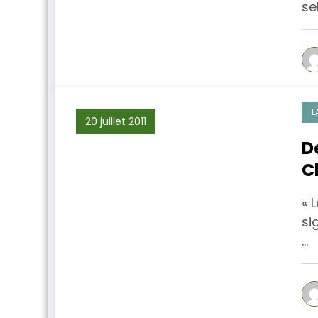
se
L
20 juillet 2011
D
C
L
« 
si
…