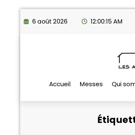
Aller
au
6 août 2026
12:00:16 AM
contenu
Accueil
Messes
Qui so
Étiquet