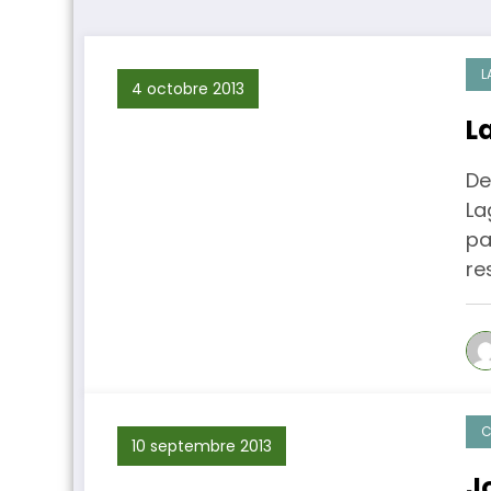
L
4 octobre 2013
L
De
La
pa
re
C
10 septembre 2013
J