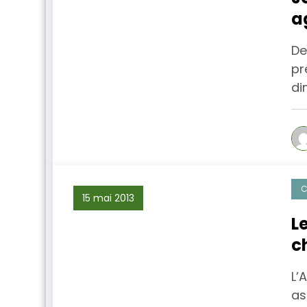
a
De
pr
di
C
15 mai 2013
L
c
l
L’
as