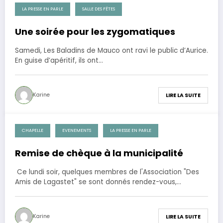
LA PRESSE EN PARLE
SALLE DES FÊTES
28 novembre 2013
Une soirée pour les zygomatiques
Samedi, Les Baladins de Mauco ont ravi le public d’Aurice.
En guise d’apéritif, ils ont…
Karine
LIRE LA SUITE
CHAPELLE
EVENEMENTS
LA PRESSE EN PARLE
3 avril 2012
Remise de chèque à la municipalité
Ce lundi soir, quelques membres de l'Association "Des
Amis de Lagastet" se sont donnés rendez-vous,…
Karine
LIRE LA SUITE