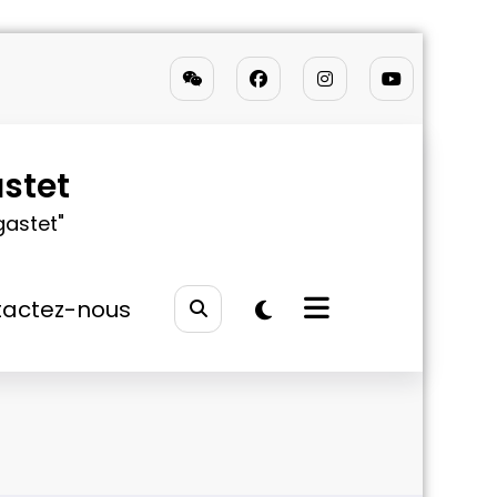
stet
gastet"
actez-nous