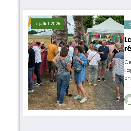
7 juillet 2025
C
L
r
Ce
La
ch