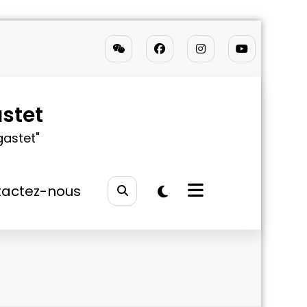
stet
gastet"
actez-nous