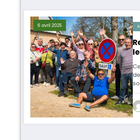
6 avril 2025
A
R
l
Ce
de
so