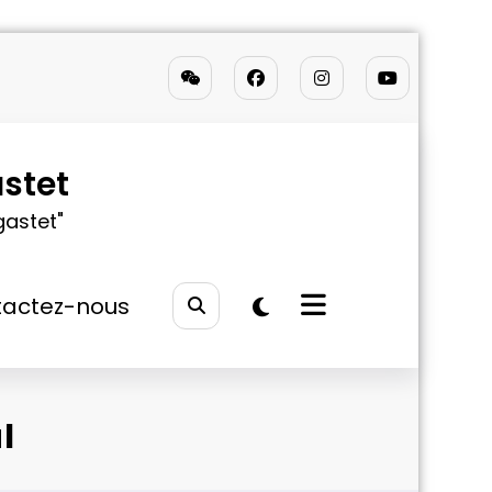
stet
gastet"
actez-nous
l