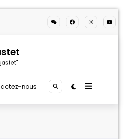
stet
gastet"
actez-nous