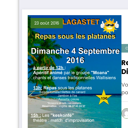
23 août 2016
C
R
D
Vo
po