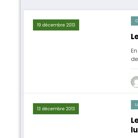
C
19 décembre 2013
L
En
de
L
13 décembre 2013
L
l