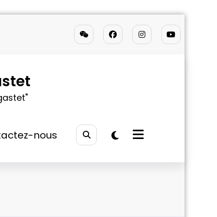
stet
gastet"
actez-nous