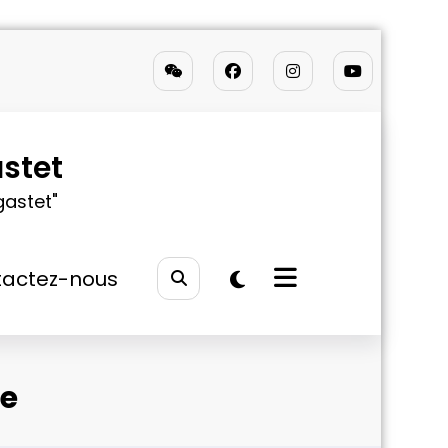
stet
gastet"
actez-nous
he