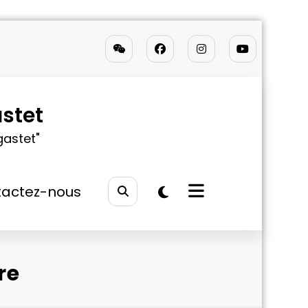
stet
gastet"
actez-nous
re