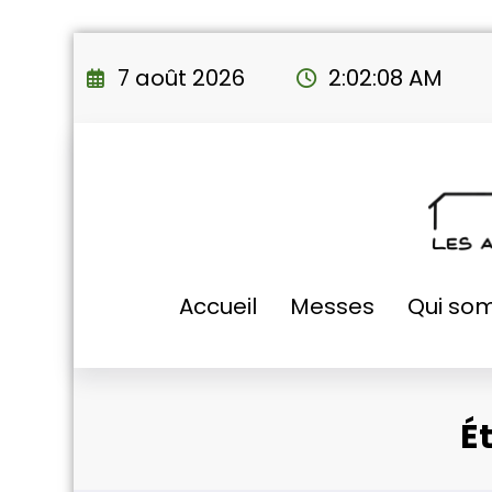
Aller
au
7 août 2026
2:02:09 AM
contenu
Accueil
Messes
Qui so
É