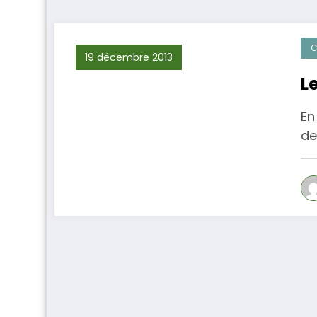
C
19 décembre 2013
L
En
de