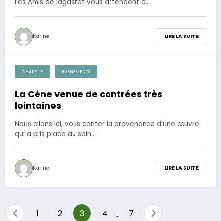
Les Amis de lagastet vous attendent à…
Karine
LIRE LA SUITE
CHAPELLE
EVENEMENTS
17 août 2015
La Cène venue de contrées très
lointaines
Nous allons ici, vous conter la provenance d’une œuvre
qui a pris place au sein…
Karine
LIRE LA SUITE
Pagination
1
2
3
4
7
…