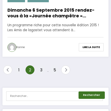
17 août 2015
Dimanche 6 Septembre 2015 rendez-
vous à la «Journée champêtre »
organisée par l’association des Amis de
Un programme riche pour cette nouvelle édition 2015 !
Lagastet
Les Amis de lagastet vous attendent à…
Karine
LIRE LA SUITE
Pagination
1
2
3
5
…
des
publications