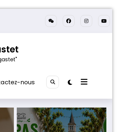
stet
gastet"
actez-nous