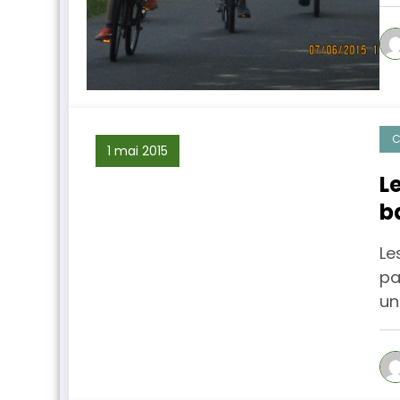
C
1 mai 2015
L
b
Le
pa
un