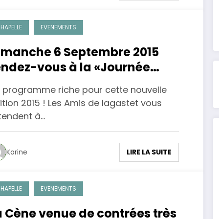
HAPELLE
EVENEMENTS
imanche 6 Septembre 2015
endez-vous à la «Journée
hampêtre » organisée par
 programme riche pour cette nouvelle
’association des Amis de
ition 2015 ! Les Amis de lagastet vous
agastet
tendent à…
LIRE LA SUITE
Karine
HAPELLE
EVENEMENTS
a Cène venue de contrées très