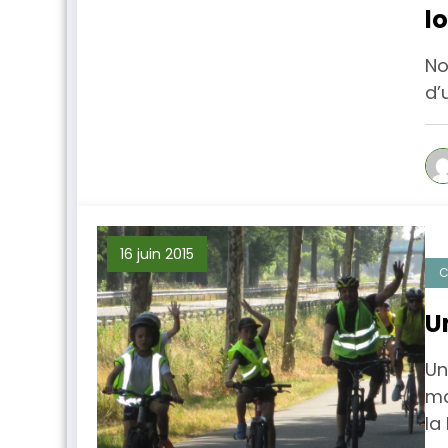
l
No
d’
16 juin 2015
C
U
Un
ma
la