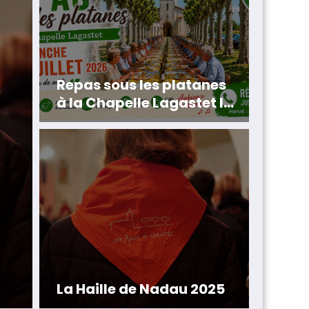
Repas sous les platanes
à la Chapelle Lagastet le
5 juillet 2026
Repas 
EMERE 2025
la Chap
juillet
Lire la suite
La Haille de Nadau 2025