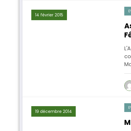
E
14 février 2015
A
F
L'
co
Ma
E
19 décembre 2014
M