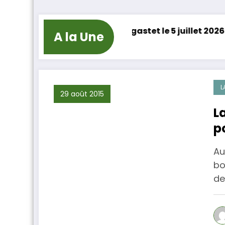
 à la Chapelle Lagastet le 5 juillet 2026
La Haill
A la Une
23 décemb
L
29 août 2015
L
p
Au
bo
de