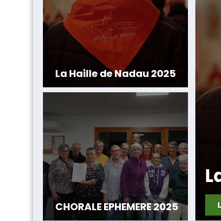
La Haille de Nadau 2025
à
La Haille de Nadau 
Lire la suite
CHORALE EPHEMERE 2025